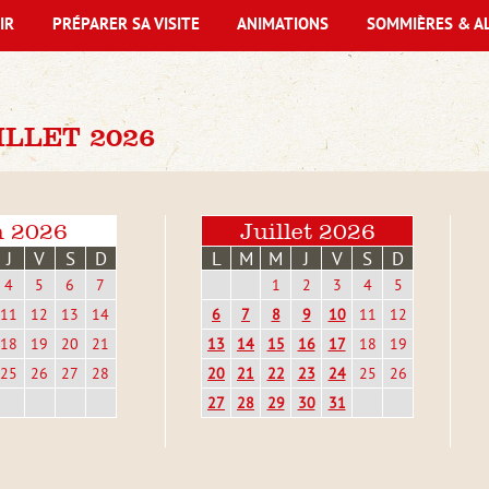
IR
PRÉPARER SA VISITE
ANIMATIONS
SOMMIÈRES & A
LLET 2026
n 2026
Juillet 2026
J
V
S
D
L
M
M
J
V
S
D
4
5
6
7
1
2
3
4
5
11
12
13
14
6
7
8
9
10
11
12
18
19
20
21
13
14
15
16
17
18
19
25
26
27
28
20
21
22
23
24
25
26
27
28
29
30
31