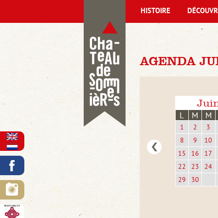
HISTOIRE
DÉCOUVR
AGENDA JUI
Jui
L
M
M
1
2
3
8
9
10
15
16
17
22
23
24
29
30