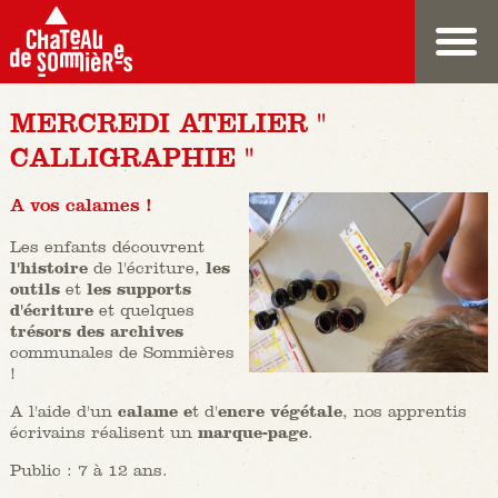
MERCREDI ATELIER "
CALLIGRAPHIE "
A vos calames !
Les enfants découvrent
l'histoire
de l'écriture,
les
outils
et
les supports
d'écriture
et quelques
trésors des archives
communales de Sommières
!
A l'aide d'un
calame e
t d'
encre végétale
, nos apprentis
écrivains réalisent un
marque-page
.
Public : 7 à 12 ans.