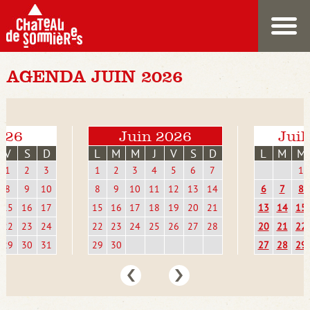
AGENDA JUIN 2026
026
Juin 2026
Juil
V
S
D
L
M
M
J
V
S
D
L
M
M
1
2
3
1
2
3
4
5
6
7
1
8
9
10
8
9
10
11
12
13
14
6
7
8
15
16
17
15
16
17
18
19
20
21
13
14
15
22
23
24
22
23
24
25
26
27
28
20
21
22
29
30
31
29
30
27
28
29