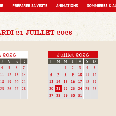
IR
PRÉPARER SA VISITE
ANIMATIONS
SOMMIÈRES & A
DI 21 JUILLET 2026
n 2026
Juillet 2026
J
V
S
D
L
M
M
J
V
S
D
4
5
6
7
1
2
3
4
5
11
12
13
14
6
7
8
9
10
11
12
18
19
20
21
13
14
15
16
17
18
19
25
26
27
28
20
21
22
23
24
25
26
27
28
29
30
31