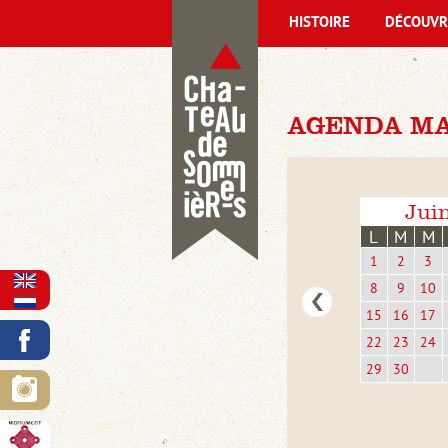
HISTOIRE
DÉCOUVR
AGENDA MAR
Jui
L
M
M
1
2
3
8
9
10
15
16
17
22
23
24
29
30