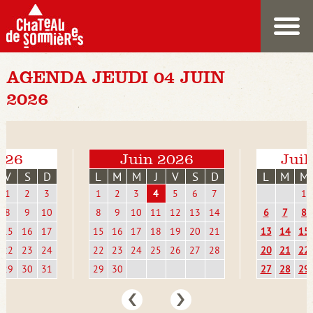
AGENDA JEUDI 04 JUIN
2026
026
Juin 2026
Juil
V
S
D
L
M
M
J
V
S
D
L
M
M
1
2
3
1
2
3
4
5
6
7
1
8
9
10
8
9
10
11
12
13
14
6
7
8
15
16
17
15
16
17
18
19
20
21
13
14
15
22
23
24
22
23
24
25
26
27
28
20
21
22
29
30
31
29
30
27
28
29