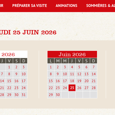
IR
PRÉPARER SA VISITE
ANIMATIONS
SOMMIÈRES & A
DI 25 JUIN 2026
 2026
Juin 2026
J
V
S
D
L
M
M
J
V
S
D
1
2
3
1
2
3
4
5
6
7
7
8
9
10
8
9
10
11
12
13
14
14
15
16
17
15
16
17
18
19
20
21
21
22
23
24
22
23
24
25
26
27
28
28
29
30
31
29
30