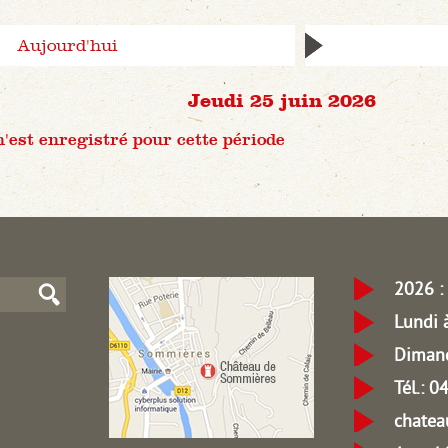
Aujourd'hui
Jeudi 25 juin 2026
est enregistré pour cette période
2026 : 
Lundi 
Dimanc
Tél.: 
chate