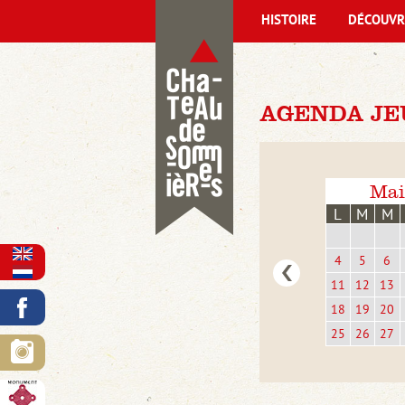
HISTOIRE
DÉCOUVR
AGENDA JEU
Mai
L
M
M
4
5
6
11
12
13
18
19
20
25
26
27