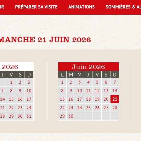
IR
PRÉPARER SA VISITE
ANIMATIONS
SOMMIÈRES & A
ANCHE 21 JUIN 2026
 2026
Juin 2026
J
V
S
D
L
M
M
J
V
S
D
1
2
3
1
2
3
4
5
6
7
7
8
9
10
8
9
10
11
12
13
14
14
15
16
17
15
16
17
18
19
20
21
21
22
23
24
22
23
24
25
26
27
28
28
29
30
31
29
30