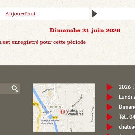
Aujourd'hui
Dimanche 21 juin 2026
est enregistré pour cette période
2026 : 
Lundi 
Dimanc
Tél.: 
chate