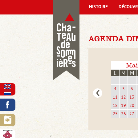
HISTOIRE
DÉCOUVR
AGENDA DIM
Mai
L
M
M
4
5
6
11
12
13
18
19
20
25
26
27