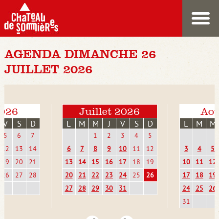
AGENDA DIMANCHE 26
JUILLET 2026
2026
Juillet 2026
Aoû
V
S
D
L
M
M
J
V
S
D
L
M
M
5
6
7
1
2
3
4
5
12
13
14
6
7
8
9
10
11
12
3
4
5
19
20
21
13
14
15
16
17
18
19
10
11
12
26
27
28
20
21
22
23
24
25
26
17
18
19
27
28
29
30
31
24
25
26
31