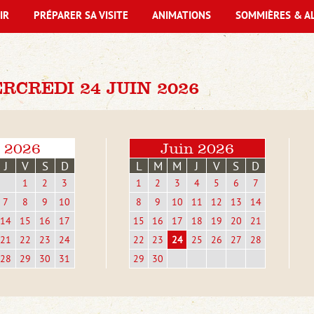
IR
PRÉPARER SA VISITE
ANIMATIONS
SOMMIÈRES & A
CREDI 24 JUIN 2026
 2026
Juin 2026
J
V
S
D
L
M
M
J
V
S
D
1
2
3
1
2
3
4
5
6
7
7
8
9
10
8
9
10
11
12
13
14
14
15
16
17
15
16
17
18
19
20
21
21
22
23
24
22
23
24
25
26
27
28
28
29
30
31
29
30