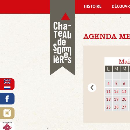
HISTOIRE
DÉCOUVR
AGENDA MER
Mai
L
M
M
4
5
6
11
12
13
18
19
20
25
26
27