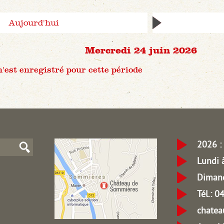
Aujourd'hui
Mercredi 24 juin 2026
est enregistré pour cette période
2026 : 
Lundi 
Dimanc
Tél.: 
chate