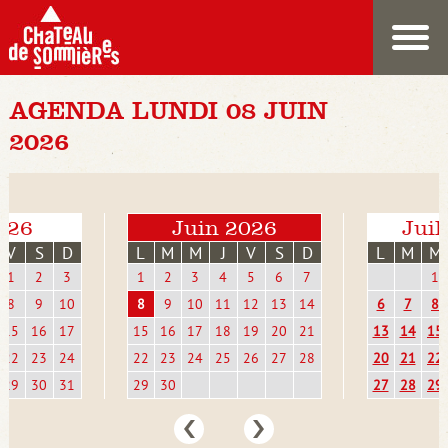
AGENDA LUNDI 08 JUIN
2026
026
Juin 2026
Juil
V
S
D
L
M
M
J
V
S
D
L
M
M
1
2
3
1
2
3
4
5
6
7
1
8
9
10
8
9
10
11
12
13
14
6
7
8
15
16
17
15
16
17
18
19
20
21
13
14
15
22
23
24
22
23
24
25
26
27
28
20
21
22
29
30
31
29
30
27
28
29