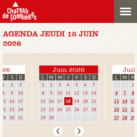
AGENDA JEUDI 18 JUIN
2026
026
Juin 2026
Juil
V
S
D
L
M
M
J
V
S
D
L
M
M
1
2
3
1
2
3
4
5
6
7
1
8
9
10
8
9
10
11
12
13
14
6
7
8
15
16
17
15
16
17
18
19
20
21
13
14
15
22
23
24
22
23
24
25
26
27
28
20
21
22
29
30
31
29
30
27
28
29