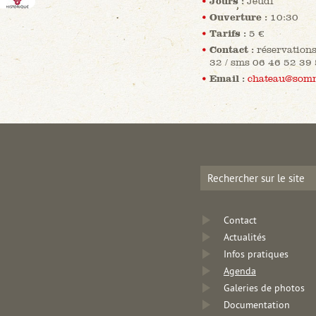
Jours :
Jeudi
Ouverture :
10:30
Tarifs :
5 €
Contact :
réservation
32 / sms 06 46 52 39
Email :
chateau@somm
Contact
Actualités
Infos pratiques
Agenda
Galeries de photos
Documentation