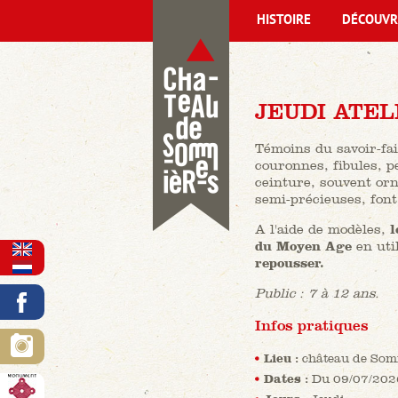
HISTOIRE
DÉCOUVR
JEUDI ATEL
Témoins du savoir-fair
couronnes, fibules, pe
ceinture, souvent or
semi-précieuses, font
A l'aide de modèles,
l
du Moyen Age
en uti
repousser.
Public : 7 à 12 ans.
Infos pratiques
Lieu :
château de Som
Dates :
Du 09/07/202