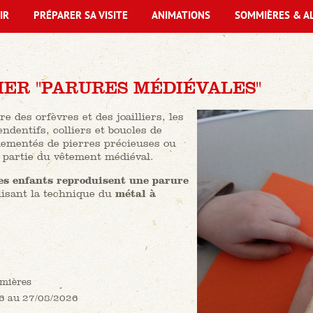
IR
PRÉPARER SA VISITE
ANIMATIONS
SOMMIÈRES & A
IER "PARURES MÉDIÉVALES"
e des orfèvres et des joailliers, les
ndentifs, colliers et boucles de
nementés de pierres précieuses ou
 partie du vêtement médiéval.
es enfants reproduisent une parure
lisant la technique du
métal à
mières
6 au 27/08/2026