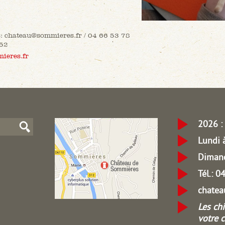
s: chateau@sommieres.fr / 04 66 53 78
 52
ieres.fr
2026 : 
Lundi 
Dimanc
Tél.: 
chate
Les ch
votre 