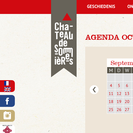
GESCHIEDENIS
ON
AGENDA OC
Septem
M
D
W
4
5
6
11
12
13
18
19
20
25
26
27