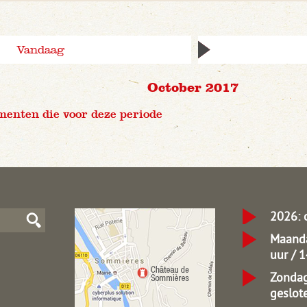
Vandaag
October 2017
menten die voor deze periode
2026: 
Maanda
uur / 
Zondag
geslot