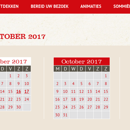
TDEKKEN
BEREID UW BEZOEK
ANIMATIES
SOMMIÈ
TOBER 2017
ber 2017
October 2017
D
V
Z
Z
M
D
W
D
V
Z
Z
1
2
3
1
7
8
9
10
2
3
4
5
6
7
8
14
15
16
17
9
10
11
12
13
14
15
21
22
23
24
16
17
18
19
20
21
22
28
29
30
23
24
25
26
27
28
29
30
31