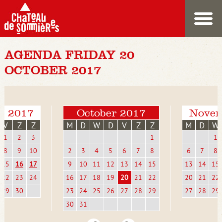
AGENDA FRIDAY 20
OCTOBER 2017
r 2017
October 2017
Novem
V
Z
Z
M
D
W
D
V
Z
Z
M
D
W
1
2
3
1
1
8
9
10
2
3
4
5
6
7
8
6
7
8
15
16
17
9
10
11
12
13
14
15
13
14
15
22
23
24
16
17
18
19
20
21
22
20
21
22
29
30
23
24
25
26
27
28
29
27
28
29
30
31