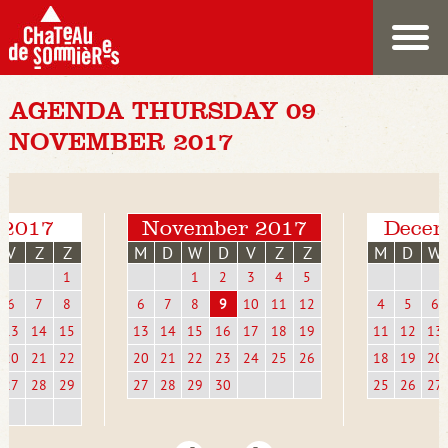
AGENDA THURSDAY 09
NOVEMBER 2017
 2017
November 2017
Decem
V
Z
Z
M
D
W
D
V
Z
Z
M
D
W
1
1
2
3
4
5
6
7
8
6
7
8
9
10
11
12
4
5
6
13
14
15
13
14
15
16
17
18
19
11
12
13
20
21
22
20
21
22
23
24
25
26
18
19
20
27
28
29
27
28
29
30
25
26
27