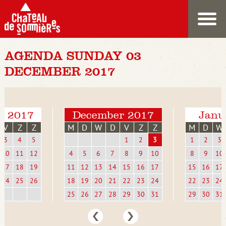
AGENDA SUNDAY 03
DECEMBER 2017
r 2017
December 2017
Janu
V
Z
Z
M
D
W
D
V
Z
Z
M
D
W
3
4
5
1
2
3
1
2
3
10
11
12
4
5
6
7
8
9
10
8
9
10
17
18
19
11
12
13
14
15
16
17
15
16
17
24
25
26
18
19
20
21
22
23
24
22
23
24
25
26
27
28
29
30
31
29
30
31