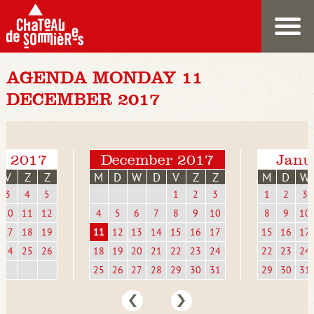
AGENDA MONDAY 11
DECEMBER 2017
r 2017
December 2017
Janu
V
Z
Z
M
D
W
D
V
Z
Z
M
D
W
3
4
5
1
2
3
1
2
3
10
11
12
4
5
6
7
8
9
10
8
9
10
17
18
19
11
12
13
14
15
16
17
15
16
17
24
25
26
18
19
20
21
22
23
24
22
23
24
25
26
27
28
29
30
31
29
30
31