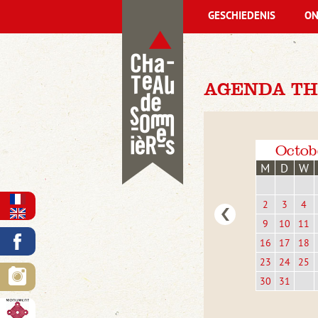
GESCHIEDENIS
ON
AGENDA TH
Octob
M
D
W
2
3
4
9
10
11
16
17
18
23
24
25
30
31