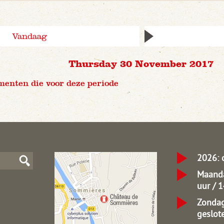
Vandaag
Thursday 30 November 2017
menten die voor deze periode
2026: 
Maanda
uur / 
Zondag
geslot