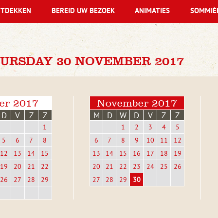
TDEKKEN
BEREID UW BEZOEK
ANIMATIES
SOMMIÈ
URSDAY 30 NOVEMBER 2017
er 2017
November 2017
D
V
Z
Z
M
D
W
D
V
Z
Z
1
1
2
3
4
5
5
6
7
8
6
7
8
9
10
11
12
12
13
14
15
13
14
15
16
17
18
19
19
20
21
22
20
21
22
23
24
25
26
26
27
28
29
27
28
29
30