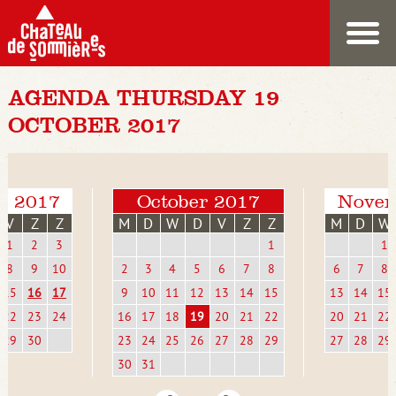
AGENDA THURSDAY 19
OCTOBER 2017
r 2017
October 2017
Novem
V
Z
Z
M
D
W
D
V
Z
Z
M
D
W
1
2
3
1
1
8
9
10
2
3
4
5
6
7
8
6
7
8
15
16
17
9
10
11
12
13
14
15
13
14
15
22
23
24
16
17
18
19
20
21
22
20
21
22
29
30
23
24
25
26
27
28
29
27
28
29
30
31