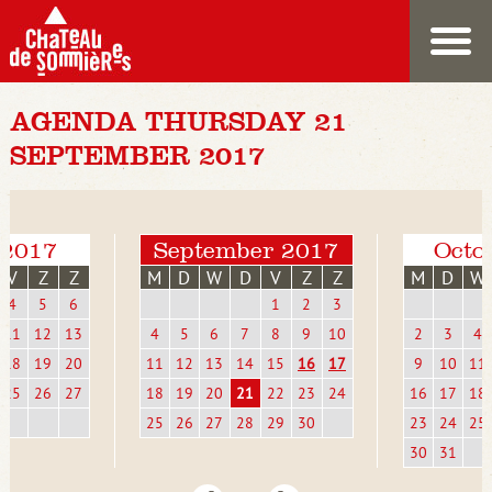
AGENDA THURSDAY 21
SEPTEMBER 2017
 2017
September 2017
Octo
V
Z
Z
M
D
W
D
V
Z
Z
M
D
W
4
5
6
1
2
3
11
12
13
4
5
6
7
8
9
10
2
3
4
18
19
20
11
12
13
14
15
16
17
9
10
11
25
26
27
18
19
20
21
22
23
24
16
17
18
25
26
27
28
29
30
23
24
25
30
31