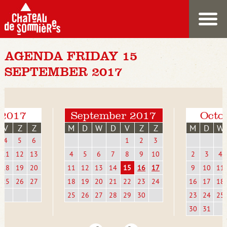
AGENDA FRIDAY 15
SEPTEMBER 2017
 2017
September 2017
Octo
V
Z
Z
M
D
W
D
V
Z
Z
M
D
W
4
5
6
1
2
3
11
12
13
4
5
6
7
8
9
10
2
3
4
18
19
20
11
12
13
14
15
16
17
9
10
11
25
26
27
18
19
20
21
22
23
24
16
17
18
25
26
27
28
29
30
23
24
25
30
31