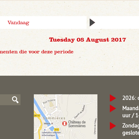
Vandaag
Tuesday 08 August 2017
menten die voor deze periode
2026: 
Maanda
uur / 
Zondag
geslot