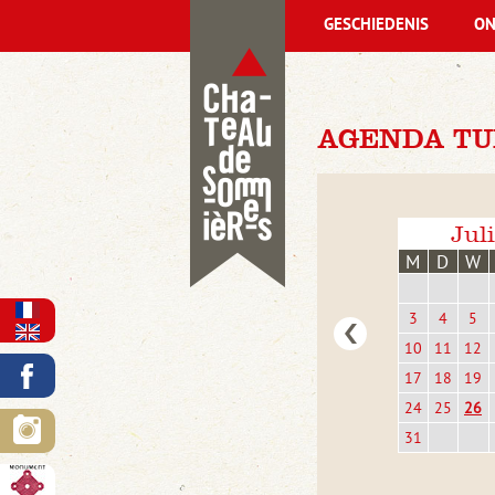
GESCHIEDENIS
ON
AGENDA TU
Jul
M
D
W
3
4
5
10
11
12
17
18
19
24
25
26
31