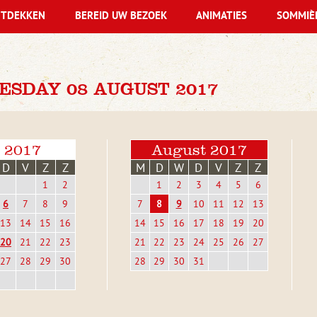
TDEKKEN
BEREID UW BEZOEK
ANIMATIES
SOMMIÈ
ESDAY 08 AUGUST 2017
i 2017
August 2017
D
V
Z
Z
M
D
W
D
V
Z
Z
1
2
1
2
3
4
5
6
6
7
8
9
7
8
9
10
11
12
13
13
14
15
16
14
15
16
17
18
19
20
20
21
22
23
21
22
23
24
25
26
27
27
28
29
30
28
29
30
31