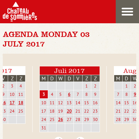
AGENDA MONDAY 03
JULY 2017
2017
Juli 2017
Augu
V
Z
Z
M
D
W
D
V
Z
Z
M
D
W
2
3
4
1
2
1
2
9
10
11
3
4
5
6
7
8
9
7
8
9
16
17
18
10
11
12
13
14
15
16
14
15
16
23
24
25
17
18
19
20
21
22
23
21
22
23
30
24
25
26
27
28
29
30
28
29
30
31