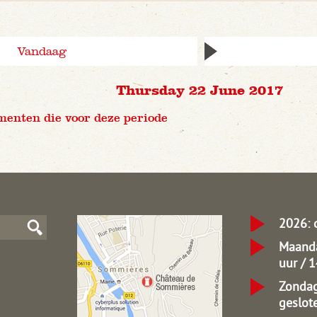
Vandaag
Thursday 22 June 2017
menten die voor deze periode
2026: 
Maanda
uur / 
Zondag
geslot