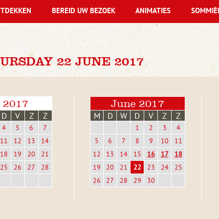
TDEKKEN
BEREID UW BEZOEK
ANIMATIES
SOMMIÈ
URSDAY 22 JUNE 2017
 2017
June 2017
D
V
Z
Z
M
D
W
D
V
Z
Z
4
5
6
7
1
2
3
4
11
12
13
14
5
6
7
8
9
10
11
18
19
20
21
12
13
14
15
16
17
18
25
26
27
28
19
20
21
22
23
24
25
26
27
28
29
30