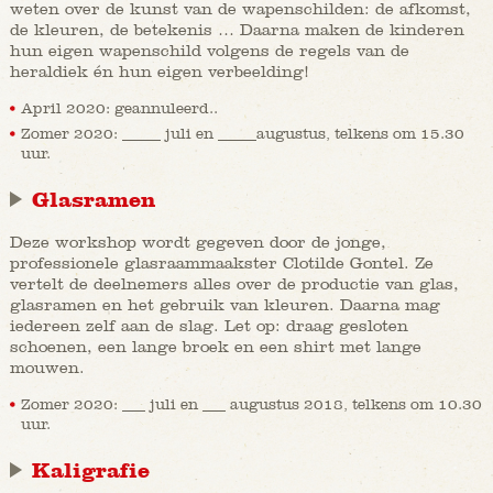
weten over de kunst van de wapenschilden: de afkomst,
de kleuren, de betekenis … Daarna maken de kinderen
hun eigen wapenschild volgens de regels van de
heraldiek én hun eigen verbeelding!
April 2020: geannuleerd..
Zomer 2020: _____ juli en _____augustus, telkens om 15.30
uur.
Glasramen
Deze workshop wordt gegeven door de jonge,
professionele glasraammaakster Clotilde Gontel. Ze
vertelt de deelnemers alles over de productie van glas,
glasramen en het gebruik van kleuren. Daarna mag
iedereen zelf aan de slag. Let op: draag gesloten
schoenen, een lange broek en een shirt met lange
mouwen.
Zomer 2020: ___ juli en ___ augustus 2018, telkens om 10.30
uur.
Kaligrafie