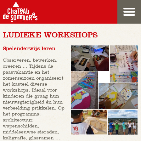
LUDIEKE WORKSHOPS
Spelenderwijs leren
Observeren, bewerken,
creëren ... Tijdens de
paasvakantie en het
zomerseizoen organiseert
het kasteel diverse
workshops. Ideaal voor
kinderen die graag hun
nieuwsgierigheid én hun
verbeelding prikkelen. Op
het programma:
architectuur,
wapenschilden,
middeleeuwse sieraden,
kaligrafie, glasramen …