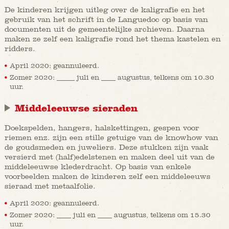
De kinderen krijgen uitleg over de kaligrafie en het
gebruik van het schrift in de Languedoc op basis van
documenten uit de gemeentelijke archieven. Daarna
maken ze zelf een kaligrafie rond het thema kastelen en
ridders.
April 2020: geannuleerd.
Zomer 2020: _____ juli en ____ augustus, telkens om 10.30
uur.
Middeleeuwse sieraden
Doekspelden, hangers, halskettingen, gespen voor
riemen enz. zijn een stille getuige van de knowhow van
de goudsmeden en juweliers. Deze stukken zijn vaak
versierd met (half)edelstenen en maken deel uit van de
middeleeuwse klederdracht. Op basis van enkele
voorbeelden maken de kinderen zelf een middeleeuws
sieraad met metaalfolie.
April 2020: geannuleerd.
Zomer 2020: ____ juli en ____ augustus, telkens om 15.30
uur.