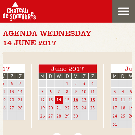
AGENDA WEDNESDAY
14 JUNE 2017
017
June 2017
Jul
V
Z
Z
M
D
W
D
V
Z
Z
M
D
W
5
6
7
1
2
3
4
12
13
14
5
6
7
8
9
10
11
3
4
5
19
20
21
12
13
14
15
16
17
18
10
11
12
26
27
28
19
20
21
22
23
24
25
17
18
19
26
27
28
29
30
24
25
26
31