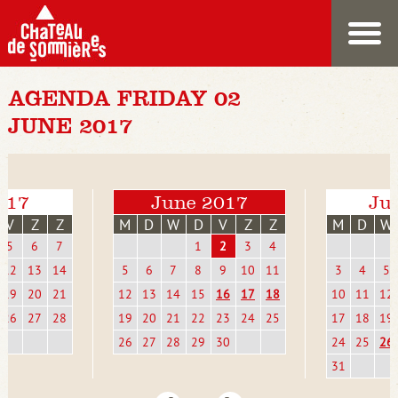
AGENDA FRIDAY 02
JUNE 2017
017
June 2017
Jul
V
Z
Z
M
D
W
D
V
Z
Z
M
D
W
5
6
7
1
2
3
4
12
13
14
5
6
7
8
9
10
11
3
4
5
19
20
21
12
13
14
15
16
17
18
10
11
12
26
27
28
19
20
21
22
23
24
25
17
18
19
26
27
28
29
30
24
25
26
31