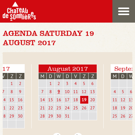
AGENDA SATURDAY 19
AUGUST 2017
2017
August 2017
Septe
V
Z
Z
M
D
W
D
V
Z
Z
M
D
W
1
2
1
2
3
4
5
6
7
8
9
7
8
9
10
11
12
13
4
5
6
14
15
16
14
15
16
17
18
19
20
11
12
13
21
22
23
21
22
23
24
25
26
27
18
19
20
28
29
30
28
29
30
31
25
26
27