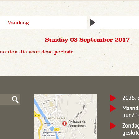
Vandaag
Sunday 03 September 2017
menten die voor deze periode
2026: 
Maanda
uur / 
Zondag
geslot