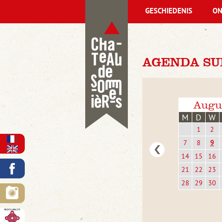
GESCHIEDENIS
ON
AGENDA SU
Augu
M
D
W
1
2
7
8
9
14
15
16
21
22
23
28
29
30