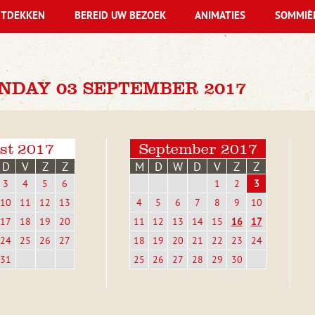
TDEKKEN
BEREID UW BEZOEK
ANIMATIES
SOMMIÈ
NDAY 03 SEPTEMBER 2017
st 2017
September 2017
D
V
Z
Z
M
D
W
D
V
Z
Z
3
4
5
6
1
2
3
10
11
12
13
4
5
6
7
8
9
10
17
18
19
20
11
12
13
14
15
16
17
24
25
26
27
18
19
20
21
22
23
24
31
25
26
27
28
29
30