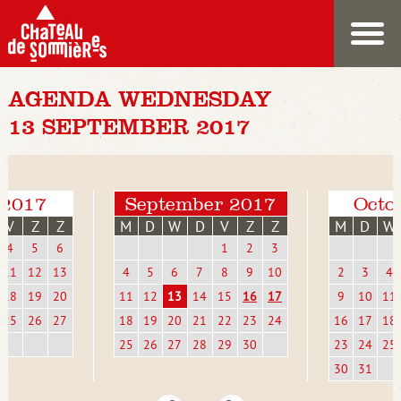
AGENDA WEDNESDAY
13 SEPTEMBER 2017
 2017
September 2017
Octo
V
Z
Z
M
D
W
D
V
Z
Z
M
D
W
4
5
6
1
2
3
11
12
13
4
5
6
7
8
9
10
2
3
4
18
19
20
11
12
13
14
15
16
17
9
10
11
25
26
27
18
19
20
21
22
23
24
16
17
18
25
26
27
28
29
30
23
24
25
30
31