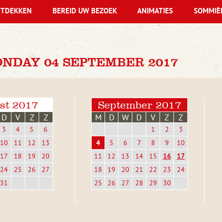
TDEKKEN
BEREID UW BEZOEK
ANIMATIES
SOMMIÈ
NDAY 04 SEPTEMBER 2017
st 2017
September 2017
D
V
Z
Z
M
D
W
D
V
Z
Z
3
4
5
6
1
2
3
10
11
12
13
4
5
6
7
8
9
10
17
18
19
20
11
12
13
14
15
16
17
24
25
26
27
18
19
20
21
22
23
24
31
25
26
27
28
29
30