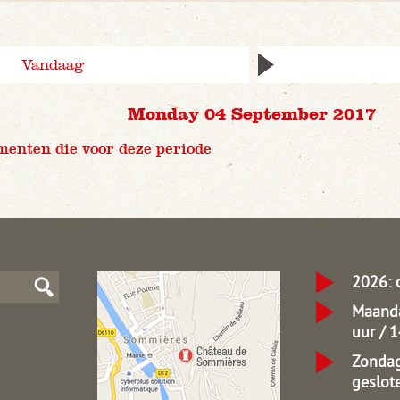
Vandaag
Monday 04 September 2017
menten die voor deze periode
2026: 
Maanda
uur / 
Zondag
geslot