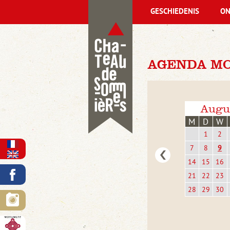
GESCHIEDENIS
ON
AGENDA MO
Augu
M
D
W
1
2
7
8
9
14
15
16
21
22
23
28
29
30