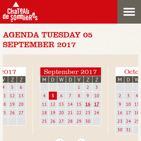
AGENDA TUESDAY 05
SEPTEMBER 2017
 2017
September 2017
Octo
V
Z
Z
M
D
W
D
V
Z
Z
M
D
W
4
5
6
1
2
3
11
12
13
4
5
6
7
8
9
10
2
3
4
18
19
20
11
12
13
14
15
16
17
9
10
11
25
26
27
18
19
20
21
22
23
24
16
17
18
25
26
27
28
29
30
23
24
25
30
31