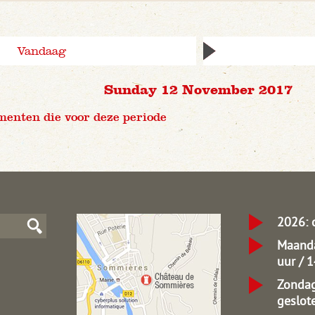
Vandaag
Sunday 12 November 2017
menten die voor deze periode
2026: 
Maanda
uur / 
Zondag
geslot