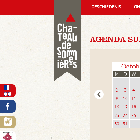
GESCHIEDENIS
ON
AGENDA SU
Octob
M
D
W
2
3
4
9
10
11
16
17
18
23
24
25
30
31