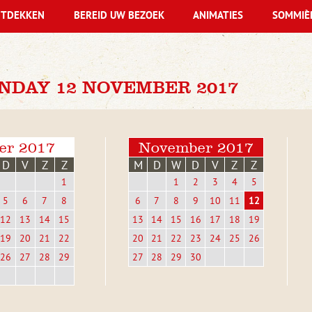
TDEKKEN
BEREID UW BEZOEK
ANIMATIES
SOMMIÈ
NDAY 12 NOVEMBER 2017
er 2017
November 2017
D
V
Z
Z
M
D
W
D
V
Z
Z
1
1
2
3
4
5
5
6
7
8
6
7
8
9
10
11
12
12
13
14
15
13
14
15
16
17
18
19
19
20
21
22
20
21
22
23
24
25
26
26
27
28
29
27
28
29
30