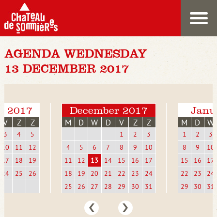
AGENDA WEDNESDAY
13 DECEMBER 2017
r 2017
December 2017
Janu
V
Z
Z
M
D
W
D
V
Z
Z
M
D
W
3
4
5
1
2
3
1
2
3
10
11
12
4
5
6
7
8
9
10
8
9
10
17
18
19
11
12
13
14
15
16
17
15
16
17
24
25
26
18
19
20
21
22
23
24
22
23
24
25
26
27
28
29
30
31
29
30
31