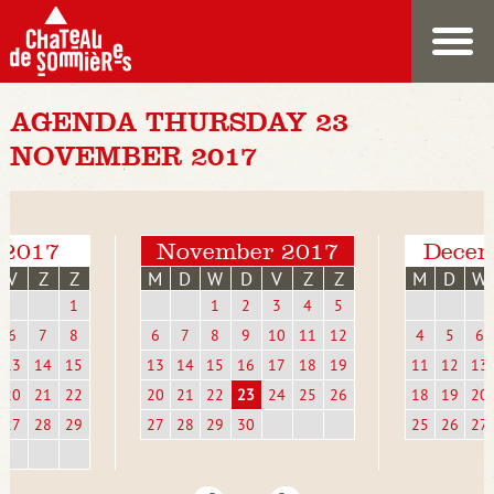
AGENDA THURSDAY 23
NOVEMBER 2017
 2017
November 2017
Decem
V
Z
Z
M
D
W
D
V
Z
Z
M
D
W
1
1
2
3
4
5
6
7
8
6
7
8
9
10
11
12
4
5
6
13
14
15
13
14
15
16
17
18
19
11
12
13
20
21
22
20
21
22
23
24
25
26
18
19
20
27
28
29
27
28
29
30
25
26
27