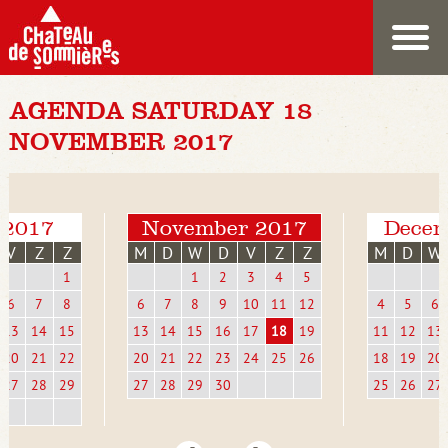
AGENDA SATURDAY 18
NOVEMBER 2017
 2017
November 2017
Decem
V
Z
Z
M
D
W
D
V
Z
Z
M
D
W
1
1
2
3
4
5
6
7
8
6
7
8
9
10
11
12
4
5
6
13
14
15
13
14
15
16
17
18
19
11
12
13
20
21
22
20
21
22
23
24
25
26
18
19
20
27
28
29
27
28
29
30
25
26
27