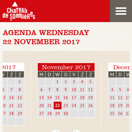
AGENDA WEDNESDAY
22 NOVEMBER 2017
 2017
November 2017
Decem
V
Z
Z
M
D
W
D
V
Z
Z
M
D
W
1
1
2
3
4
5
6
7
8
6
7
8
9
10
11
12
4
5
6
13
14
15
13
14
15
16
17
18
19
11
12
13
20
21
22
20
21
22
23
24
25
26
18
19
20
27
28
29
27
28
29
30
25
26
27