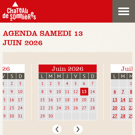
AGENDA SAMEDI 13
JUIN 2026
026
Juin 2026
Juil
V
S
D
L
M
M
J
V
S
D
L
M
M
1
2
3
1
2
3
4
5
6
7
1
8
9
10
8
9
10
11
12
13
14
6
7
8
15
16
17
15
16
17
18
19
20
21
13
14
15
22
23
24
22
23
24
25
26
27
28
20
21
22
29
30
31
29
30
27
28
29