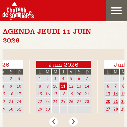
AGENDA JEUDI 11 JUIN
2026
026
Juin 2026
Juil
V
S
D
L
M
M
J
V
S
D
L
M
M
1
2
3
1
2
3
4
5
6
7
1
8
9
10
8
9
10
11
12
13
14
6
7
8
15
16
17
15
16
17
18
19
20
21
13
14
15
22
23
24
22
23
24
25
26
27
28
20
21
22
29
30
31
29
30
27
28
29