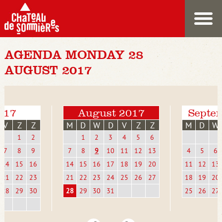
AGENDA MONDAY 28
AUGUST 2017
2017
August 2017
Septe
V
Z
Z
M
D
W
D
V
Z
Z
M
D
W
1
2
1
2
3
4
5
6
7
8
9
7
8
9
10
11
12
13
4
5
6
14
15
16
14
15
16
17
18
19
20
11
12
13
21
22
23
21
22
23
24
25
26
27
18
19
20
28
29
30
28
29
30
31
25
26
27