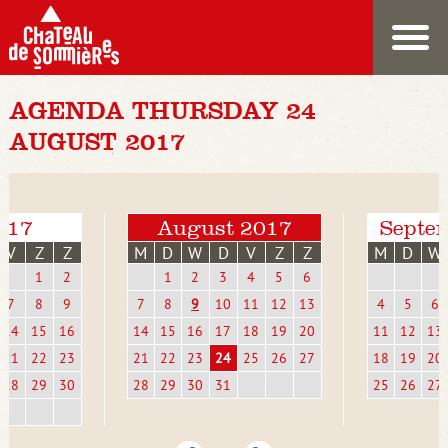
AGENDA THURSDAY 24
AUGUST 2017
2017
August 2017
Septe
V
Z
Z
M
D
W
D
V
Z
Z
M
D
W
1
2
1
2
3
4
5
6
7
8
9
7
8
9
10
11
12
13
4
5
6
14
15
16
14
15
16
17
18
19
20
11
12
13
21
22
23
21
22
23
24
25
26
27
18
19
20
28
29
30
28
29
30
31
25
26
27