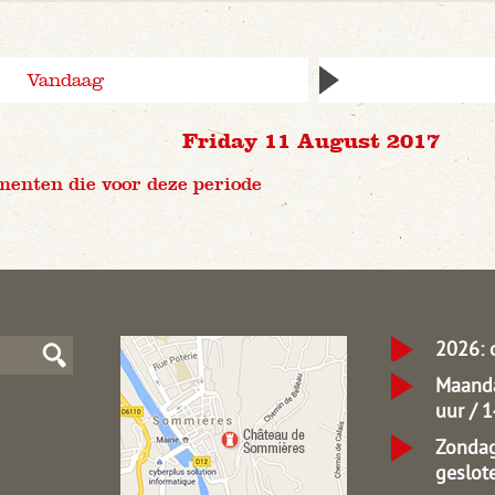
Vandaag
Friday 11 August 2017
menten die voor deze periode
2026: 
Maanda
uur / 
Zondag
geslot