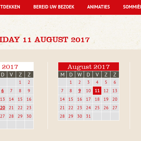
TDEKKEN
BEREID UW BEZOEK
ANIMATIES
SOMMIÈ
DAY 11 AUGUST 2017
i 2017
August 2017
D
V
Z
Z
M
D
W
D
V
Z
Z
1
2
1
2
3
4
5
6
6
7
8
9
7
8
9
10
11
12
13
13
14
15
16
14
15
16
17
18
19
20
20
21
22
23
21
22
23
24
25
26
27
27
28
29
30
28
29
30
31