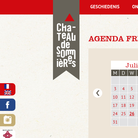
GESCHIEDENIS
ON
AGENDA FRI
Jul
M
D
W
3
4
5
10
11
12
17
18
19
24
25
26
31