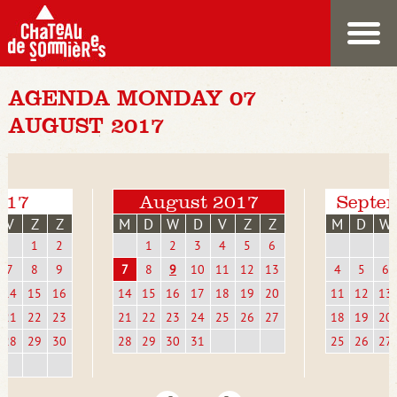
AGENDA MONDAY 07
AUGUST 2017
2017
August 2017
Septe
V
Z
Z
M
D
W
D
V
Z
Z
M
D
W
1
2
1
2
3
4
5
6
7
8
9
7
8
9
10
11
12
13
4
5
6
14
15
16
14
15
16
17
18
19
20
11
12
13
21
22
23
21
22
23
24
25
26
27
18
19
20
28
29
30
28
29
30
31
25
26
27