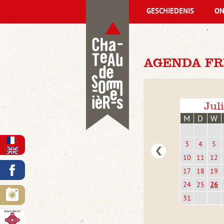
GESCHIEDENIS
ON
AGENDA FRI
Jul
M
D
W
3
4
5
10
11
12
17
18
19
24
25
26
31