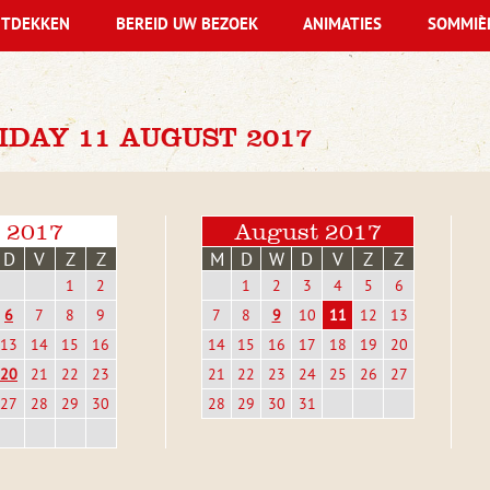
TDEKKEN
BEREID UW BEZOEK
ANIMATIES
SOMMIÈ
DAY 11 AUGUST 2017
i 2017
August 2017
D
V
Z
Z
M
D
W
D
V
Z
Z
1
2
1
2
3
4
5
6
6
7
8
9
7
8
9
10
11
12
13
13
14
15
16
14
15
16
17
18
19
20
20
21
22
23
21
22
23
24
25
26
27
27
28
29
30
28
29
30
31