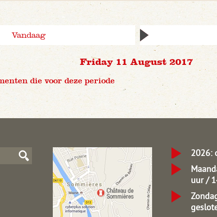
Vandaag
Friday 11 August 2017
menten die voor deze periode
2026: 
Maanda
uur / 
Zondag
geslot