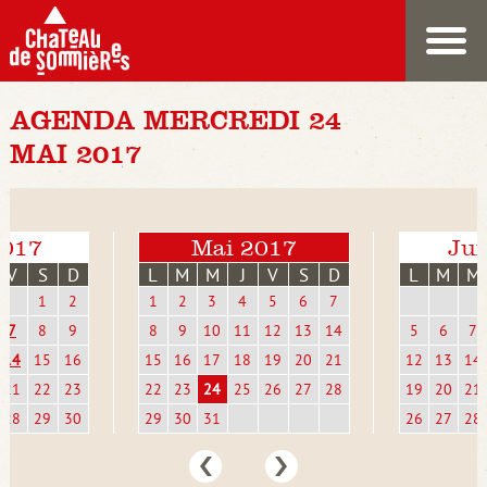
AGENDA MERCREDI 24
MAI 2017
2017
Mai 2017
Jui
V
S
D
L
M
M
J
V
S
D
L
M
M
1
2
1
2
3
4
5
6
7
7
8
9
8
9
10
11
12
13
14
5
6
7
14
15
16
15
16
17
18
19
20
21
12
13
14
21
22
23
22
23
24
25
26
27
28
19
20
21
28
29
30
29
30
31
26
27
28