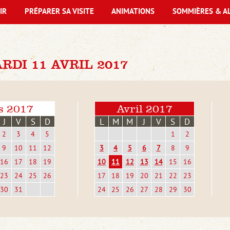
IR
PRÉPARER SA VISITE
ANIMATIONS
SOMMIÈRES & A
DI 11 AVRIL 2017
s 2017
Avril 2017
J
V
S
D
L
M
M
J
V
S
D
2
3
4
5
1
2
9
10
11
12
3
4
5
6
7
8
9
16
17
18
19
10
11
12
13
14
15
16
23
24
25
26
17
18
19
20
21
22
23
30
31
24
25
26
27
28
29
30