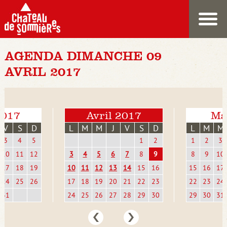
AGENDA DIMANCHE 09
AVRIL 2017
2017
Avril 2017
Ma
V
S
D
L
M
M
J
V
S
D
L
M
M
3
4
5
1
2
1
2
3
10
11
12
3
4
5
6
7
8
9
8
9
10
17
18
19
10
11
12
13
14
15
16
15
16
17
24
25
26
17
18
19
20
21
22
23
22
23
24
31
24
25
26
27
28
29
30
29
30
31