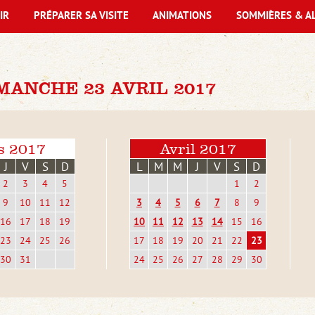
IR
PRÉPARER SA VISITE
ANIMATIONS
SOMMIÈRES & A
MANCHE 23 AVRIL 2017
s 2017
Avril 2017
J
V
S
D
L
M
M
J
V
S
D
2
3
4
5
1
2
9
10
11
12
3
4
5
6
7
8
9
16
17
18
19
10
11
12
13
14
15
16
23
24
25
26
17
18
19
20
21
22
23
30
31
24
25
26
27
28
29
30