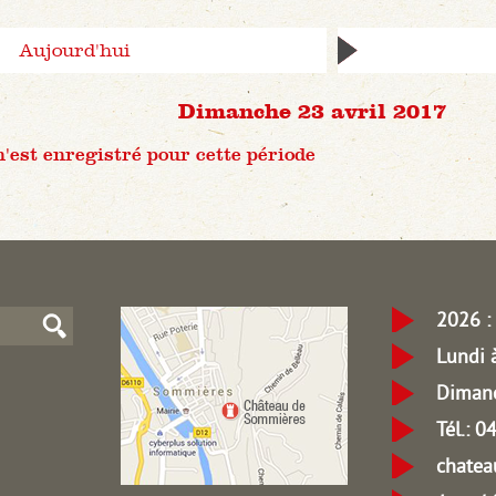
Aujourd'hui
Dimanche 23 avril 2017
est enregistré pour cette période
2026 : 
Lundi 
Dimanc
Tél.: 
chate