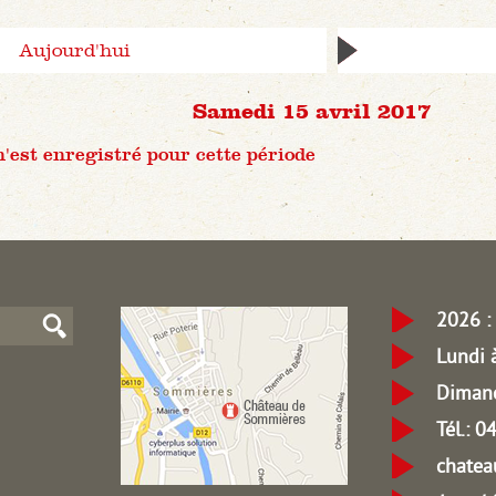
Aujourd'hui
Samedi 15 avril 2017
est enregistré pour cette période
2026 : 
Lundi 
Dimanc
Tél.: 
chate