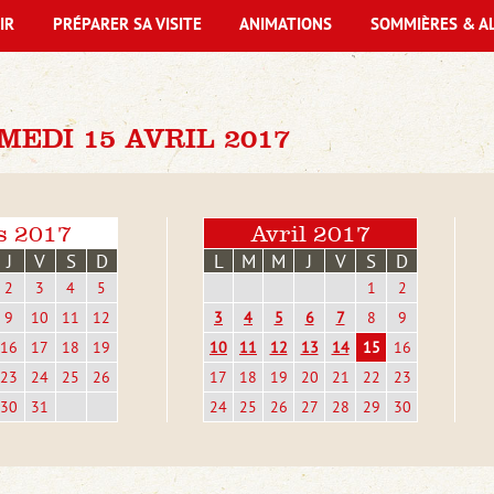
IR
PRÉPARER SA VISITE
ANIMATIONS
SOMMIÈRES & A
EDI 15 AVRIL 2017
s 2017
Avril 2017
J
V
S
D
L
M
M
J
V
S
D
2
3
4
5
1
2
9
10
11
12
3
4
5
6
7
8
9
16
17
18
19
10
11
12
13
14
15
16
23
24
25
26
17
18
19
20
21
22
23
30
31
24
25
26
27
28
29
30