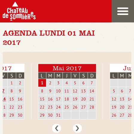
AGENDA LUNDI 01 MAI
2017
2017
Mai 2017
Jui
V
S
D
L
M
M
J
V
S
D
L
M
M
1
2
1
2
3
4
5
6
7
7
8
9
8
9
10
11
12
13
14
5
6
7
14
15
16
15
16
17
18
19
20
21
12
13
14
21
22
23
22
23
24
25
26
27
28
19
20
21
28
29
30
29
30
31
26
27
28